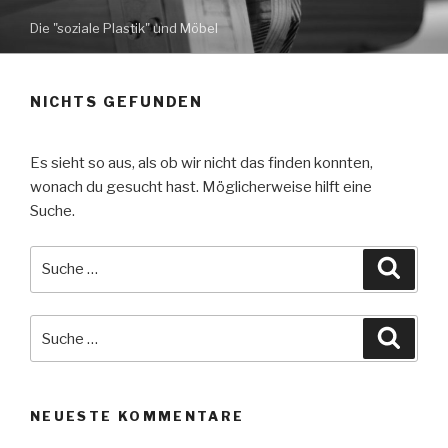
Zum
Die "soziale Plastik" und Möbel
Inhalt
springen
NICHTS GEFUNDEN
Es sieht so aus, als ob wir nicht das finden konnten,
wonach du gesucht hast. Möglicherweise hilft eine
Suche.
Suche
Suche
nach:
Suche
Suche
nach:
NEUESTE KOMMENTARE